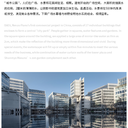
地点
杭州
业主
江南布衣
建筑设计
伦佐·皮亚诺工作室
工作范围
深化方案+施工
完成年份
2021
摄影
Crazywater
天目里为Renzo Piano（伦佐·皮亚诺）在中国的首个商业项目，由 17 个 单体
" 城市公园 "，人们在广场、 水景和花园间驻足、相聚。建筑环绕的广场空间， 
的应用，2厘米的薄薄的水，让倒影中的建筑更加立体生动。逢遇活动，水景将在
或排空，满足商业各种需求。下层广场水幕墙与枡野俊明枯水石的结合，相得益