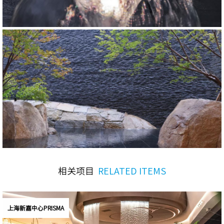
Location
Client
Architectural design
The scope of work
Year of completion
Photography
相关项目
RELATED ITEMS
上海新嘉中心PRISMA