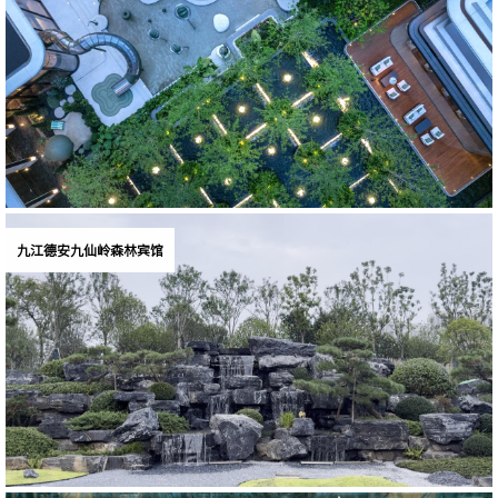
九江德安九仙岭森林宾馆