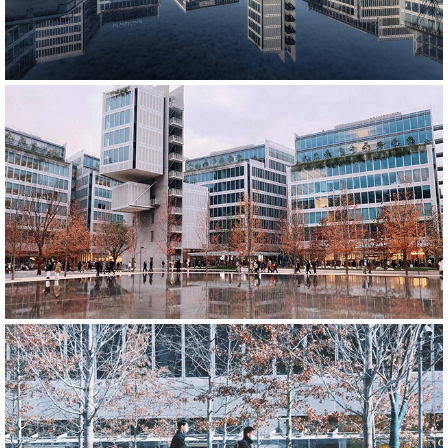
OōEli, Renzo Piano's first commercial project in China, consists of 17 individua
encloses to form a central "city park". People gather in squares, water features
the square space around the building, we applied a large area of mirror-like wa
2cm, which make the reflection of the building more three-dimensional and vi
special events, the waterscape will fill up or empty within five minutes to mee
needs of the business, while combination of water curtain walls of the lower p
Shunmyo Masuno’s zen garden complement each other.